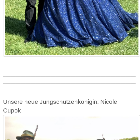
_____________________________________________________
_____________________________________________________
___________________
Unsere neue Jungschützenkönigin:
Nicole
Cupok